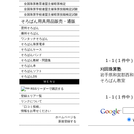
全国珠算教育連盟主催暗算検定
全国珠算学校連盟主催珠算技能検定試験
全国珠算学校連盟主催暗算技能検定試験
そろばん用具用品販売・通販
雲州そろばん
播州そろばん
ワンタッチそろばん
そろばん珠算電卓
そろばんケース
そろばんバンド
1 - 1 ( 1 件中
そろばん教材・問題集
そろばん本
刈田珠算塾
そろばんソフト
岩手県和賀郡西和
そろばんDS
そろばん教室
ＭＥＮＵ
RSSリーダーで購読する
登録エリア一覧
1 - 1 ( 1 件中
リンクについて
「口コミ投稿」
情報をお寄せください
ホームページを
新規登録する