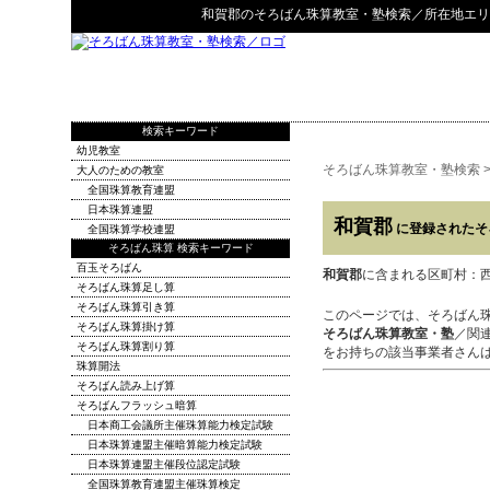
和賀郡
の
そろばん珠算教室・塾検索
／所在地エリ
検索キーワード
幼児教室
そろばん珠算教室・塾検索
大人のための教室
全国珠算教育連盟
日本珠算連盟
和賀郡
に登録されたそ
全国珠算学校連盟
そろばん珠算 検索キーワード
百玉そろばん
和賀郡
に含まれる区町村：
そろばん珠算足し算
そろばん珠算引き算
このページでは、そろばん
そろばん珠算掛け算
そろばん珠算教室・塾
／関
そろばん珠算割り算
をお持ちの該当事業者さん
珠算開法
そろばん読み上げ算
そろばんフラッシュ暗算
日本商工会議所主催珠算能力検定試験
日本珠算連盟主催暗算能力検定試験
日本珠算連盟主催段位認定試験
全国珠算教育連盟主催珠算検定