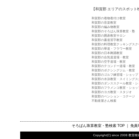
【和賀郡 エリアのスポット
和賀郡の着物着付け教室
和賀郡の音楽教室
和賀郡の編み物教室
和賀郡のそろばん珠算教室・塾
和賀郡の囲碁教室サロン
和賀郡の書道習字教室
和賀郡の料理教室クッキングスク
和賀郡の華道・フラワー教室
和賀郡の日本舞踊教室
和賀郡の合気道道場・教室
和賀郡の空手道場・教室
和賀郡のテコンドー道場・教室
和賀郡のボクシングジム・教室
和賀郡のゴルフ練習場・ショップ
和賀郡の水泳教室・スイミングス
和賀郡のダンススクール教室・シ
和賀郡のフラメンコ教室・ショッ
和賀郡のヨガ教室・スタジオ
和賀郡のペンション・コテージ
不動産屋さん検索
そろばん珠算教室・塾検索
TOP ｜
免責
Copyright(C) since 2008
教室検