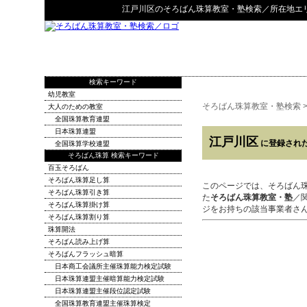
江戸川区
の
そろばん珠算教室・塾検索
／所在地エ
検索キーワード
幼児教室
そろばん珠算教室・塾検索
大人のための教室
全国珠算教育連盟
日本珠算連盟
江戸川区
に登録され
全国珠算学校連盟
そろばん珠算 検索キーワード
百玉そろばん
そろばん珠算足し算
このページでは、そろばん
そろばん珠算引き算
た
そろばん珠算教室・塾
／
そろばん珠算掛け算
ジをお持ちの該当事業者さ
そろばん珠算割り算
珠算開法
そろばん読み上げ算
そろばんフラッシュ暗算
日本商工会議所主催珠算能力検定試験
日本珠算連盟主催暗算能力検定試験
日本珠算連盟主催段位認定試験
全国珠算教育連盟主催珠算検定