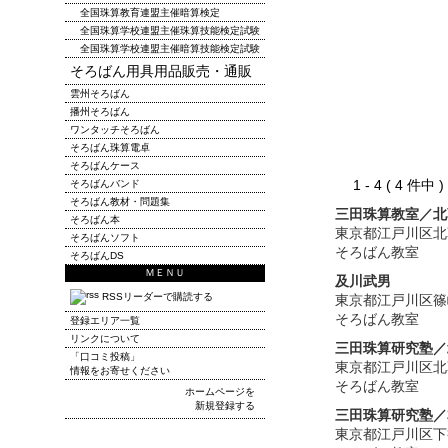
全国珠算教育連盟主催暗算検定
全国珠算学校連盟主催珠算技能検定試験
全国珠算学校連盟主催暗算技能検定試験
そろばん用具用品販売・通販
雲州そろばん
播州そろばん
ワンタッチそろばん
そろばん珠算電卓
そろばんケース
1 - 4 ( 4 件中
そろばんバンド
そろばん教材・問題集
三田珠算教室／北
そろばん本
東京都江戸川区北
そろばんソフト
そろばん教室
そろばんDS
ＭＥＮＵ
及川武男
RSSリーダーで購読する
東京都江戸川区篠
そろばん教室
登録エリア一覧
リンクについて
三田珠算研究塾／
「口コミ投稿」
東京都江戸川区北
情報をお寄せください
そろばん教室
ホームページを
新規登録する
三田珠算研究塾／
東京都江戸川区下