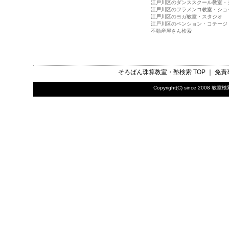
江戸川区のダンススクール教室・
江戸川区のフラメンコ教室・ショ
江戸川区のヨガ教室・スタジオ
江戸川区のペンション・コテージ
不動産屋さん検索
そろばん珠算教室・塾検索
TOP ｜
免責
Copyright(C) since 2008
教室検