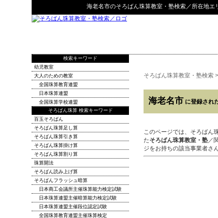
海老名市
の
そろばん珠算教室・塾検索
／所在地エ
検索キーワード
幼児教室
そろばん珠算教室・塾検索
大人のための教室
全国珠算教育連盟
日本珠算連盟
海老名市
に登録され
全国珠算学校連盟
そろばん珠算 検索キーワード
百玉そろばん
そろばん珠算足し算
このページでは、そろばん
そろばん珠算引き算
た
そろばん珠算教室・塾
／
そろばん珠算掛け算
ジをお持ちの該当事業者さ
そろばん珠算割り算
珠算開法
そろばん読み上げ算
そろばんフラッシュ暗算
日本商工会議所主催珠算能力検定試験
日本珠算連盟主催暗算能力検定試験
日本珠算連盟主催段位認定試験
全国珠算教育連盟主催珠算検定