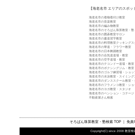
【海老名市 エリアのスポッ
海老名市の着物着付け教室
海老名市の音楽教室
海老名市の編み物教室
海老名市のそろばん珠算教室・塾
海老名市の囲碁教室サロン
海老名市の書道習字教室
海老名市の料理教室クッキングス
海老名市の華道・フラワー教室
海老名市の日本舞踊教室
海老名市の合気道道場・教室
海老名市の空手道場・教室
海老名市のテコンドー道場・教室
海老名市のボクシングジム・教室
海老名市のゴルフ練習場・ショッ
海老名市の水泳教室・スイミング
海老名市のダンススクール教室・
海老名市のフラメンコ教室・ショ
海老名市のヨガ教室・スタジオ
海老名市のペンション・コテージ
不動産屋さん検索
そろばん珠算教室・塾検索
TOP ｜
免責
Copyright(C) since 2008
教室検