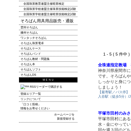
全国珠算教育連盟主催暗算検定
全国珠算学校連盟主催珠算技能検定試験
全国珠算学校連盟主催暗算技能検定試験
そろばん用具用品販売・通販
雲州そろばん
播州そろばん
ワンタッチそろばん
そろばん珠算電卓
そろばんケース
1 - 5 ( 5 件中
そろばんバンド
そろばん教材・問題集
そろばん本
全珠連指定教場 
そろばんソフト
神奈川県座間市に
そろばんDS
です。そろばんや
ＭＥＮＵ
しっかりと身につ
しましょう！
RSSリーダーで購読する
【最寄駅／バス停】
登録エリア一覧
入谷駅（徒歩5分）/
リンクについて
「口コミ投稿」
情報をお寄せください
平塚市田村のみさ
ホームページを
平塚市田村にある
新規登録する
水・金にやってい
回か週３回のどち