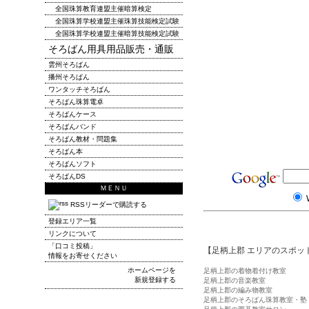
全国珠算教育連盟主催暗算検定
全国珠算学校連盟主催珠算技能検定試験
全国珠算学校連盟主催暗算技能検定試験
そろばん用具用品販売・通販
雲州そろばん
播州そろばん
ワンタッチそろばん
そろばん珠算電卓
そろばんケース
そろばんバンド
そろばん教材・問題集
そろばん本
そろばんソフト
そろばんDS
ＭＥＮＵ
RSSリーダーで購読する
登録エリア一覧
リンクについて
「口コミ投稿」
【足柄上郡 エリアのスポッ
情報をお寄せください
ホームページを
足柄上郡の着物着付け教室
新規登録する
足柄上郡の音楽教室
足柄上郡の編み物教室
足柄上郡のそろばん珠算教室・塾