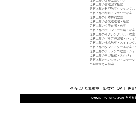
足柄上郡の囲碁教室サロン
足柄上郡の書道習字教室
足柄上郡の料理教室クッキングス
足柄上郡の華道・フラワー教室
足柄上郡の日本舞踊教室
足柄上郡の合気道道場・教室
足柄上郡の空手道場・教室
足柄上郡のテコンドー道場・教室
足柄上郡のボクシングジム・教室
足柄上郡のゴルフ練習場・ショッ
足柄上郡の水泳教室・スイミング
足柄上郡のダンススクール教室・
足柄上郡のフラメンコ教室・ショ
足柄上郡のヨガ教室・スタジオ
足柄上郡のペンション・コテージ
不動産屋さん検索
そろばん珠算教室・塾検索
TOP ｜
免責
Copyright(C) since 2008
教室検