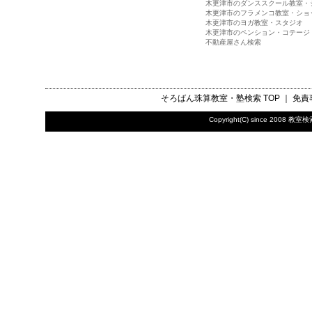
木更津市のダンススクール教室・
木更津市のフラメンコ教室・ショ
木更津市のヨガ教室・スタジオ
木更津市のペンション・コテージ
不動産屋さん検索
そろばん珠算教室・塾検索
TOP ｜
免責
Copyright(C) since 2008
教室検