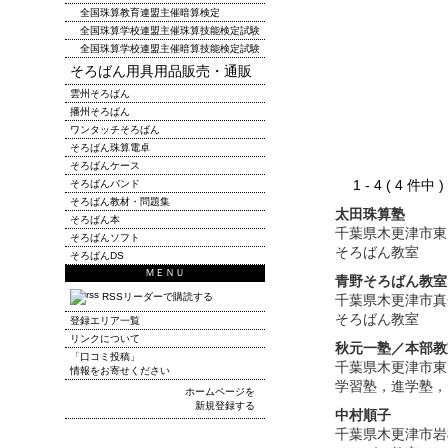
全国珠算教育連盟主催暗算検定
全国珠算学校連盟主催珠算技能検定試験
全国珠算学校連盟主催暗算技能検定試験
そろばん用具用品販売・通販
雲州そろばん
播州そろばん
ワンタッチそろばん
そろばん珠算電卓
そろばんケース
1 - 4 ( 4 件中
そろばんバンド
そろばん教材・問題集
太田珠算塾
そろばん本
千葉県木更津市東
そろばんソフト
そろばん教室
そろばんDS
ＭＥＮＵ
青野そろばん教室
RSSリーダーで購読する
千葉県木更津市真
そろばん教室
登録エリア一覧
リンクについて
秋元一塾／本部教
「口コミ投稿」
千葉県木更津市東
情報をお寄せください
学習塾，進学塾，
ホームページを
新規登録する
中村順子
千葉県木更津市岩