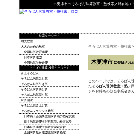
木更津市
の
そろばん珠算教室・塾検索
／所在地エ
検索キーワード
幼児教室
そろばん珠算教室・塾検索
大人のための教室
全国珠算教育連盟
日本珠算連盟
木更津市
に登録され
全国珠算学校連盟
そろばん珠算 検索キーワード
百玉そろばん
そろばん珠算足し算
このページでは、そろばん
そろばん珠算引き算
た
そろばん珠算教室・塾
／
そろばん珠算掛け算
ジをお持ちの該当事業者さ
そろばん珠算割り算
珠算開法
そろばん読み上げ算
そろばんフラッシュ暗算
日本商工会議所主催珠算能力検定試験
日本珠算連盟主催暗算能力検定試験
日本珠算連盟主催段位認定試験
全国珠算教育連盟主催珠算検定