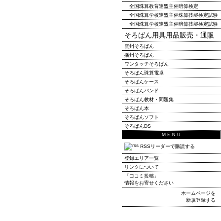
全国珠算教育連盟主催暗算検定
全国珠算学校連盟主催珠算技能検定試験
全国珠算学校連盟主催暗算技能検定試験
そろばん用具用品販売・通販
雲州そろばん
播州そろばん
ワンタッチそろばん
そろばん珠算電卓
そろばんケース
そろばんバンド
そろばん教材・問題集
そろばん本
そろばんソフト
そろばんDS
ＭＥＮＵ
RSSリーダーで購読する
登録エリア一覧
リンクについて
「口コミ投稿」
情報をお寄せください
ホームページを
新規登録する