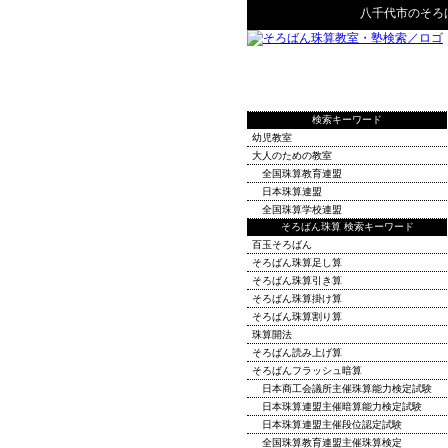
八千代市
の
そろ
検索キーワード
幼児教室
大人のための教室
全国珠算教育連盟
日本珠算連盟
全国珠算学校連盟
そろばん珠算 検索キーワード
百玉そろばん
そろばん珠算足し算
そろばん珠算引き算
そろばん珠算掛け算
そろばん珠算割り算
珠算開法
そろばん読み上げ算
そろばんフラッシュ暗算
日本商工会議所主催珠算能力検定試験
日本珠算連盟主催暗算能力検定試験
日本珠算連盟主催段位認定試験
全国珠算教育連盟主催珠算検定