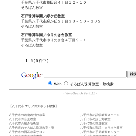
千葉県八千代市勝田台４丁目１２－１０
そろばん教室
石戸珠算学園／緑ケ丘教室
千葉県八千代市緑が丘２丁目３３－１０－２０２
そろばん教室
石戸珠算学園／ゆりのき台教室
千葉県八千代市ゆりのき台４丁目９－１
そろばん教室
1 - 5 ( 5 件中 )
Web
そろばん珠算教室・塾検索
-
Yomi-Search Ver4.21
-
【八千代市 エリアのスポット検索】
八千代市の着物着付け教室
八千代市の語学教室スクール
八千代市の音楽教室
八千代市の話し方教室
八千代市の編み物教室
八千代市の茶道教室
八千代市のそろばん珠算教室・塾
八千代市の歌謡・カラオケ教室
八千代市の囲碁教室サロン
八千代市の手芸教室センター