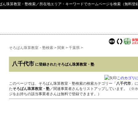
ばん珠算教室・塾検索
／所在地エリア・キーワードでホームページを検索（無料登
そろばん珠算教室・塾検索
>
関東
>
千葉県
>
八千代市
に登録されたそろばん珠算教室・塾
このカゴリ
このページでは、そろばん珠算教室・塾検索の検索カテゴリー「
八千代市
」
た
そろばん珠算教室・塾
／関連事業者さんをリストアップしています。（※
ジをお持ちの該当事業者さんは無料で登録できます。）