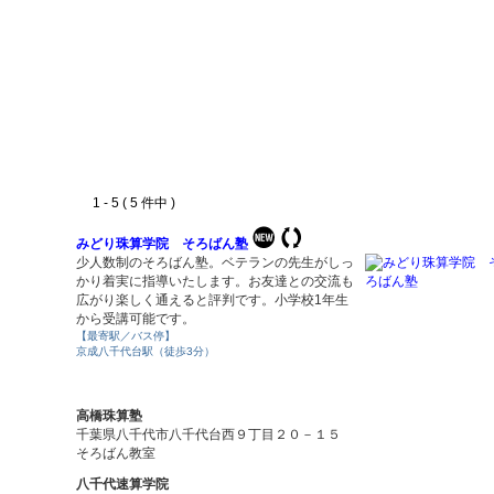
1 - 5 ( 5 件中 )
みどり珠算学院 そろばん塾
少人数制のそろばん塾。ベテランの先生がしっ
かり着実に指導いたします。お友達との交流も
広がり楽しく通えると評判です。小学校1年生
から受講可能です。
【最寄駅／バス停】
京成八千代台駅（徒歩3分）
高橋珠算塾
千葉県八千代市八千代台西９丁目２０－１５
そろばん教室
八千代速算学院