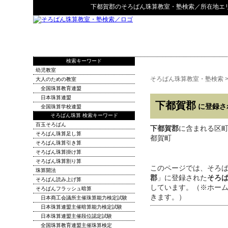
下都賀郡
の
そろばん珠算教室・塾検索
／所在地エ
検索キーワード
幼児教室
そろばん珠算教室・塾検索
大人のための教室
全国珠算教育連盟
日本珠算連盟
下都賀郡
に登録さ
全国珠算学校連盟
そろばん珠算 検索キーワード
百玉そろばん
下都賀郡
に含まれる区町村：
そろばん珠算足し算
都賀町
そろばん珠算引き算
そろばん珠算掛け算
そろばん珠算割り算
このページでは、そろ
珠算開法
郡
」に登録された
そろ
そろばん読み上げ算
しています。（※ホー
そろばんフラッシュ暗算
きます。）
日本商工会議所主催珠算能力検定試験
日本珠算連盟主催暗算能力検定試験
日本珠算連盟主催段位認定試験
全国珠算教育連盟主催珠算検定