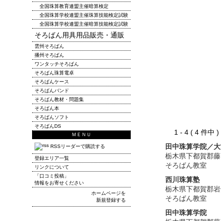
全国珠算教育連盟主催暗算検定
全国珠算学校連盟主催珠算技能検定試験
全国珠算学校連盟主催暗算技能検定試験
そろばん用具用品販売・通販
雲州そろばん
播州そろばん
ワンタッチそろばん
そろばん珠算電卓
そろばんケース
そろばんバンド
そろばん教材・問題集
そろばん本
そろばんソフト
そろばんDS
1 - 4 ( 4 件中
ＭＥＮＵ
田中珠算学院／大
RSSリーダーで購読する
栃木県下都賀郡藤
登録エリア一覧
そろばん教室
リンクについて
「口コミ投稿」
西川珠算塾
情報をお寄せください
栃木県下都賀郡岩
ホームページを
そろばん教室
新規登録する
田中珠算学院