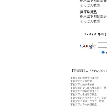
栃木県下都賀郡藤
そろばん教室
篠原珠算塾
栃木県下都賀郡岩
そろばん教室
1 - 4 ( 4 件中
【下都賀郡 エリアのスポッ
下都賀郡の着物着付け教室
下都賀郡の音楽教室
下都賀郡の編み物教室
下都賀郡のそろばん珠算教室・塾
下都賀郡の囲碁教室サロン
下都賀郡の書道習字教室
下都賀郡の料理教室クッキングス
下都賀郡の華道・フラワー教室
下都賀郡の日本舞踊教室