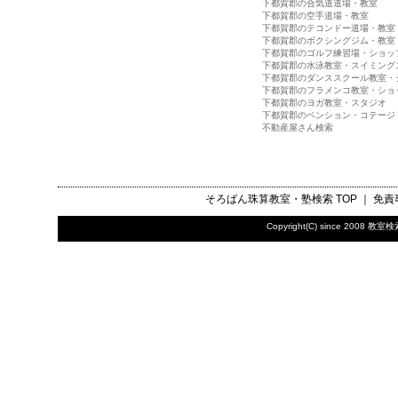
下都賀郡の合気道道場・教室
下都賀郡の空手道場・教室
下都賀郡のテコンドー道場・教室
下都賀郡のボクシングジム・教室
下都賀郡のゴルフ練習場・ショッ
下都賀郡の水泳教室・スイミング
下都賀郡のダンススクール教室・
下都賀郡のフラメンコ教室・ショ
下都賀郡のヨガ教室・スタジオ
下都賀郡のペンション・コテージ
不動産屋さん検索
そろばん珠算教室・塾検索
TOP ｜
免責
Copyright(C) since 2008
教室検