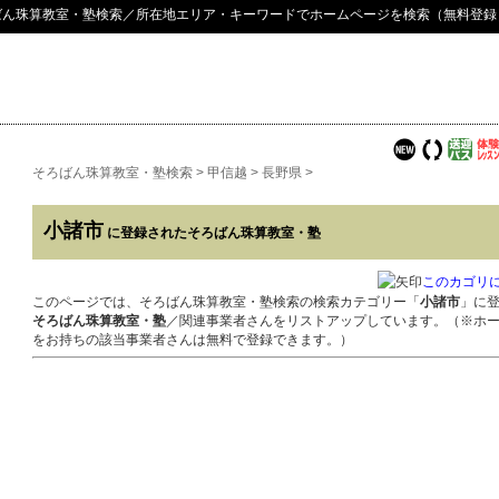
ばん珠算教室・塾検索
／所在地エリア・キーワードでホームページを検索（無料登録
そろばん珠算教室・塾検索
>
甲信越
>
長野県
>
小諸市
に登録されたそろばん珠算教室・塾
このカゴリ
このページでは、そろばん珠算教室・塾検索の検索カテゴリー「
小諸市
」に
そろばん珠算教室・塾
／関連事業者さんをリストアップしています。（※ホ
をお持ちの該当事業者さんは無料で登録できます。）