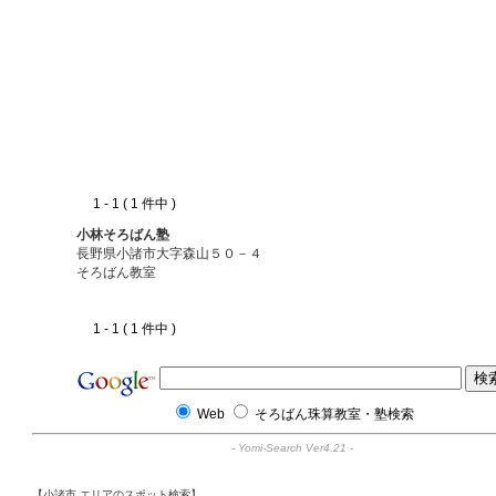
1 - 1 ( 1 件中 )
小林そろばん塾
長野県小諸市大字森山５０－４
そろばん教室
1 - 1 ( 1 件中 )
Web
そろばん珠算教室・塾検索
-
Yomi-Search Ver4.21
-
【小諸市 エリアのスポット検索】