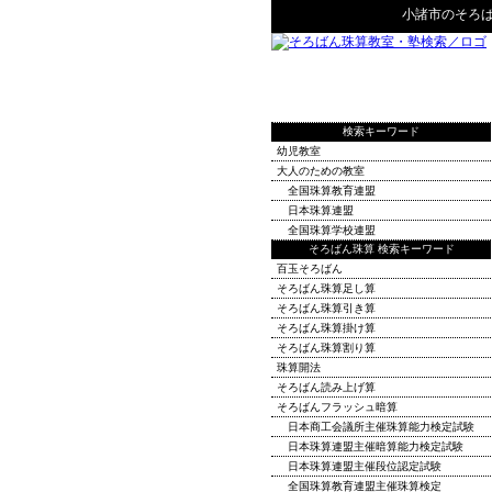
小諸市
の
そろ
検索キーワード
幼児教室
大人のための教室
全国珠算教育連盟
日本珠算連盟
全国珠算学校連盟
そろばん珠算 検索キーワード
百玉そろばん
そろばん珠算足し算
そろばん珠算引き算
そろばん珠算掛け算
そろばん珠算割り算
珠算開法
そろばん読み上げ算
そろばんフラッシュ暗算
日本商工会議所主催珠算能力検定試験
日本珠算連盟主催暗算能力検定試験
日本珠算連盟主催段位認定試験
全国珠算教育連盟主催珠算検定