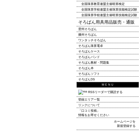
全国珠算教育連盟主催暗算検定
全国珠算学校連盟主催珠算技能検定試験
全国珠算学校連盟主催暗算技能検定試験
そろばん用具用品販売・通販
雲州そろばん
播州そろばん
ワンタッチそろばん
そろばん珠算電卓
そろばんケース
そろばんバンド
そろばん教材・問題集
そろばん本
そろばんソフト
そろばんDS
ＭＥＮＵ
RSSリーダーで購読する
登録エリア一覧
リンクについて
「口コミ投稿」
情報をお寄せください
ホームページを
新規登録する