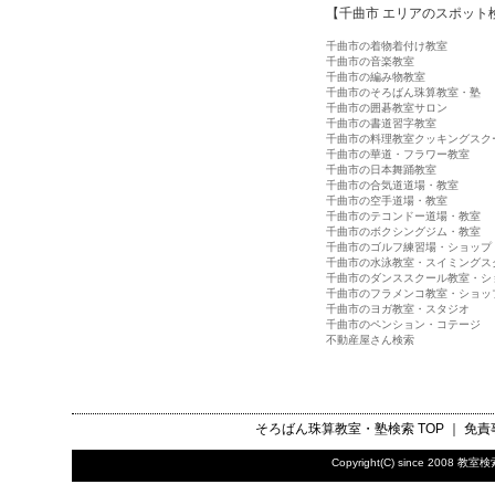
【千曲市 エリアのスポット
千曲市の着物着付け教室
千曲市の音楽教室
千曲市の編み物教室
千曲市のそろばん珠算教室・塾
千曲市の囲碁教室サロン
千曲市の書道習字教室
千曲市の料理教室クッキングスク
千曲市の華道・フラワー教室
千曲市の日本舞踊教室
千曲市の合気道道場・教室
千曲市の空手道場・教室
千曲市のテコンドー道場・教室
千曲市のボクシングジム・教室
千曲市のゴルフ練習場・ショップ
千曲市の水泳教室・スイミングス
千曲市のダンススクール教室・シ
千曲市のフラメンコ教室・ショッ
千曲市のヨガ教室・スタジオ
千曲市のペンション・コテージ
不動産屋さん検索
そろばん珠算教室・塾検索
TOP ｜
免責
Copyright(C) since 2008
教室検