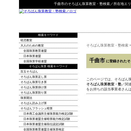
千曲市
の
そろばん珠算教室・塾検索
／所在地エリ
検索キーワード
幼児教室
そろばん珠算教室・塾検索
大人のための教室
全国珠算教育連盟
日本珠算連盟
千曲市
に登録されたそ
全国珠算学校連盟
そろばん珠算 検索キーワード
百玉そろばん
そろばん珠算足し算
このページでは、そろばん
そろばん珠算引き算
そろばん珠算教室・塾
／関
そろばん珠算掛け算
をお持ちの該当事業者さん
そろばん珠算割り算
珠算開法
そろばん読み上げ算
そろばんフラッシュ暗算
日本商工会議所主催珠算能力検定試験
日本珠算連盟主催暗算能力検定試験
日本珠算連盟主催段位認定試験
全国珠算教育連盟主催珠算検定