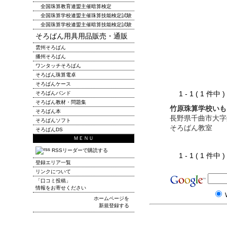
全国珠算教育連盟主催暗算検定
全国珠算学校連盟主催珠算技能検定試験
全国珠算学校連盟主催暗算技能検定試験
そろばん用具用品販売・通販
雲州そろばん
播州そろばん
ワンタッチそろばん
そろばん珠算電卓
そろばんケース
1 - 1 ( 1 件中
そろばんバンド
そろばん教材・問題集
竹原珠算学校いも
そろばん本
長野県千曲市大字
そろばんソフト
そろばん教室
そろばんDS
ＭＥＮＵ
RSSリーダーで購読する
1 - 1 ( 1 件中
登録エリア一覧
リンクについて
「口コミ投稿」
情報をお寄せください
ホームページを
新規登録する