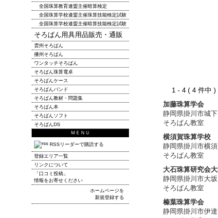
全国珠算教育連盟主催暗算検定
全国珠算学校連盟主催珠算技能検定試験
全国珠算学校連盟主催暗算技能検定試験
そろばん用具用品販売・通販
雲州そろばん
播州そろばん
ワンタッチそろばん
そろばん珠算電卓
そろばんケース
1 - 4 ( 4 件中
そろばんバンド
そろばん教材・問題集
加藤珠算学会
そろばん本
静岡県掛川市城下
そろばんソフト
そろばん教室
そろばんDS
ＭＥＮＵ
横須賀珠算学校
RSSリーダーで購読する
静岡県掛川市横須
そろばん教室
登録エリア一覧
リンクについて
大石珠算研究会大
「口コミ投稿」
静岡県掛川市大坂
情報をお寄せください
そろばん教室
ホームページを
新規登録する
榛葉珠算学会
静岡県掛川市伊達