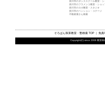
掛川市のダンススクール教室・シ
掛川市のフラメンコ教室・ショッ
掛川市のヨガ教室・スタジオ
掛川市のペンション・コテージ
不動産屋さん検索
そろばん珠算教室・塾検索
TOP ｜
免責
Copyright(C) since 2008
教室検