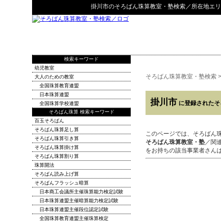
掛川市
の
そろばん珠算教室・塾検索
／所在地エリ
検索キーワード
幼児教室
そろばん珠算教室・塾検索
大人のための教室
全国珠算教育連盟
日本珠算連盟
掛川市
に登録されたそ
全国珠算学校連盟
そろばん珠算 検索キーワード
百玉そろばん
そろばん珠算足し算
このページでは、そろばん
そろばん珠算引き算
そろばん珠算教室・塾
／関
そろばん珠算掛け算
をお持ちの該当事業者さん
そろばん珠算割り算
珠算開法
そろばん読み上げ算
そろばんフラッシュ暗算
日本商工会議所主催珠算能力検定試験
日本珠算連盟主催暗算能力検定試験
日本珠算連盟主催段位認定試験
全国珠算教育連盟主催珠算検定