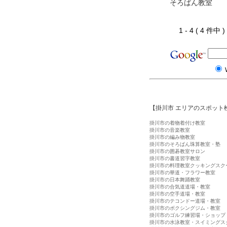
そろばん教室
1 - 4 ( 4 件中
【掛川市 エリアのスポット
掛川市の着物着付け教室
掛川市の音楽教室
掛川市の編み物教室
掛川市のそろばん珠算教室・塾
掛川市の囲碁教室サロン
掛川市の書道習字教室
掛川市の料理教室クッキングスク
掛川市の華道・フラワー教室
掛川市の日本舞踊教室
掛川市の合気道道場・教室
掛川市の空手道場・教室
掛川市のテコンドー道場・教室
掛川市のボクシングジム・教室
掛川市のゴルフ練習場・ショップ
掛川市の水泳教室・スイミングス