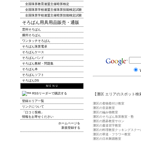
全国珠算教育連盟主催暗算検定
全国珠算学校連盟主催珠算技能検定試験
全国珠算学校連盟主催暗算技能検定試験
そろばん用具用品販売・通販
雲州そろばん
播州そろばん
ワンタッチそろばん
そろばん珠算電卓
そろばんケース
そろばんバンド
そろばん教材・問題集
そろばん本
そろばんソフト
そろばんDS
ＭＥＮＵ
RSSリーダーで購読する
【灘区 エリアのスポット検
登録エリア一覧
灘区の着物着付け教室
リンクについて
灘区の音楽教室
「口コミ投稿」
灘区の編み物教室
情報をお寄せください
灘区のそろばん珠算教室・塾
灘区の囲碁教室サロン
ホームページを
灘区の書道習字教室
新規登録する
灘区の料理教室クッキングスクー
灘区の華道・フラワー教室
灘区の日本舞踊教室