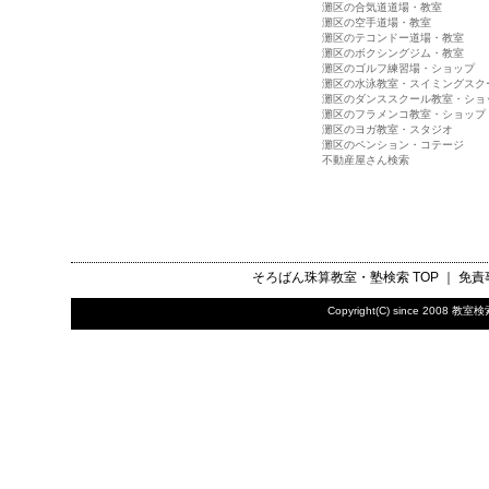
灘区の合気道道場・教室
灘区の空手道場・教室
灘区のテコンドー道場・教室
灘区のボクシングジム・教室
灘区のゴルフ練習場・ショップ
灘区の水泳教室・スイミングスク
灘区のダンススクール教室・ショ
灘区のフラメンコ教室・ショップ
灘区のヨガ教室・スタジオ
灘区のペンション・コテージ
不動産屋さん検索
そろばん珠算教室・塾検索
TOP ｜
免責
Copyright(C) since 2008
教室検