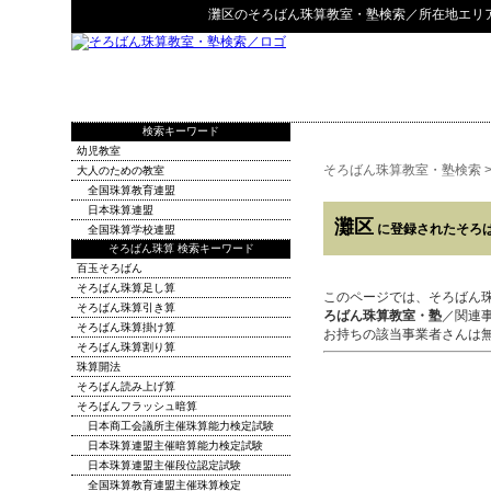
灘区
の
そろばん珠算教室・塾検索
／所在地エリ
検索キーワード
幼児教室
そろばん珠算教室・塾検索
大人のための教室
全国珠算教育連盟
日本珠算連盟
灘区
に登録されたそろ
全国珠算学校連盟
そろばん珠算 検索キーワード
百玉そろばん
そろばん珠算足し算
このページでは、そろばん
そろばん珠算引き算
ろばん珠算教室・塾
／関連
そろばん珠算掛け算
お持ちの該当事業者さんは
そろばん珠算割り算
珠算開法
そろばん読み上げ算
そろばんフラッシュ暗算
日本商工会議所主催珠算能力検定試験
日本珠算連盟主催暗算能力検定試験
日本珠算連盟主催段位認定試験
全国珠算教育連盟主催珠算検定