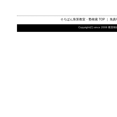
そろばん珠算教室・塾検索
TOP ｜
免責
Copyright(C) since 2008
教室検