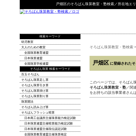
戸畑区
の
そろばん珠算教室・塾検索
／所在地エリ
検索キーワード
幼児教室
そろばん珠算教室・塾検索
大人のための教室
全国珠算教育連盟
日本珠算連盟
戸畑区
に登録されたそ
全国珠算学校連盟
そろばん珠算 検索キーワード
百玉そろばん
そろばん珠算足し算
このページでは、そろばん
そろばん珠算引き算
そろばん珠算教室・塾
／関
そろばん珠算掛け算
をお持ちの該当事業者さん
そろばん珠算割り算
珠算開法
そろばん読み上げ算
そろばんフラッシュ暗算
日本商工会議所主催珠算能力検定試験
日本珠算連盟主催暗算能力検定試験
日本珠算連盟主催段位認定試験
全国珠算教育連盟主催珠算検定