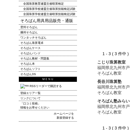
全国珠算教育連盟主催暗算検定
全国珠算学校連盟主催珠算技能検定試験
全国珠算学校連盟主催暗算技能検定試験
そろばん用具用品販売・通販
雲州そろばん
播州そろばん
ワンタッチそろばん
そろばん珠算電卓
そろばんケース
1 - 3 ( 3 件中
そろばんバンド
そろばん教材・問題集
こじり珠算教室
そろばん本
福岡県北九州市戸
そろばんソフト
そろばん教室
そろばんDS
ＭＥＮＵ
長谷川珠算塾
RSSリーダーで購読する
福岡県北九州市戸
そろばん教室
登録エリア一覧
リンクについて
そろばん塾みらい
「口コミ投稿」
福岡県北九州市戸
情報をお寄せください
そろばん教室
ホームページを
新規登録する
1 - 3 ( 3 件中