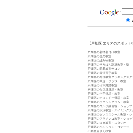
【戸畑区 エリアのスポット
戸畑区の着物着付け教室
戸畑区の音楽教室
戸畑区の編み物教室
戸畑区のそろばん珠算教室・塾
戸畑区の囲碁教室サロン
戸畑区の書道習字教室
戸畑区の料理教室クッキングスク
戸畑区の華道・フラワー教室
戸畑区の日本舞踊教室
戸畑区の合気道道場・教室
戸畑区の空手道場・教室
戸畑区のテコンドー道場・教室
戸畑区のボクシングジム・教室
戸畑区のゴルフ練習場・ショップ
戸畑区の水泳教室・スイミングス
戸畑区のダンススクール教室・シ
戸畑区のフラメンコ教室・ショッ
戸畑区のヨガ教室・スタジオ
戸畑区のペンション・コテージ
不動産屋さん検索