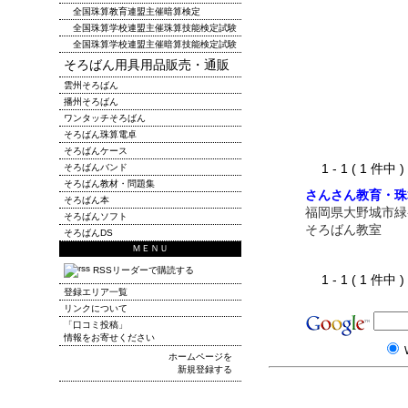
全国珠算教育連盟主催暗算検定
全国珠算学校連盟主催珠算技能検定試験
全国珠算学校連盟主催暗算技能検定試験
そろばん用具用品販売・通販
雲州そろばん
播州そろばん
ワンタッチそろばん
そろばん珠算電卓
そろばんケース
1 - 1 ( 1 件中
そろばんバンド
そろばん教材・問題集
さんさん教育・珠
そろばん本
福岡県大野城市緑
そろばんソフト
そろばん教室
そろばんDS
ＭＥＮＵ
RSSリーダーで購読する
1 - 1 ( 1 件中
登録エリア一覧
リンクについて
「口コミ投稿」
情報をお寄せください
ホームページを
新規登録する