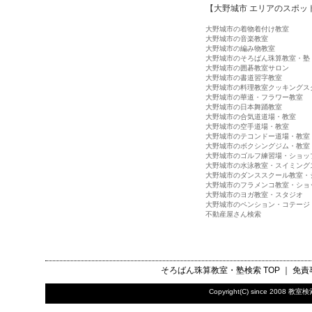
【大野城市 エリアのスポッ
大野城市の着物着付け教室
大野城市の音楽教室
大野城市の編み物教室
大野城市のそろばん珠算教室・塾
大野城市の囲碁教室サロン
大野城市の書道習字教室
大野城市の料理教室クッキングス
大野城市の華道・フラワー教室
大野城市の日本舞踊教室
大野城市の合気道道場・教室
大野城市の空手道場・教室
大野城市のテコンドー道場・教室
大野城市のボクシングジム・教室
大野城市のゴルフ練習場・ショッ
大野城市の水泳教室・スイミング
大野城市のダンススクール教室・
大野城市のフラメンコ教室・ショ
大野城市のヨガ教室・スタジオ
大野城市のペンション・コテージ
不動産屋さん検索
そろばん珠算教室・塾検索
TOP ｜
免責
Copyright(C) since 2008
教室検