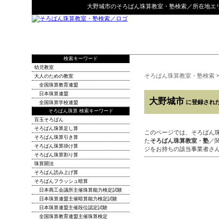
大野城市
の
そろばん珠算教室・塾検索
／所在地エ
検索キーワード
幼児教室
そろばん珠算教室・塾検索
大人のための教室
全国珠算教育連盟
日本珠算連盟
大野城市
に登録され
全国珠算学校連盟
そろばん珠算 検索キーワード
百玉そろばん
そろばん珠算足し算
このページでは、そろばん
そろばん珠算引き算
た
そろばん珠算教室・塾
／
そろばん珠算掛け算
ジをお持ちの該当事業者さ
そろばん珠算割り算
珠算開法
そろばん読み上げ算
そろばんフラッシュ暗算
日本商工会議所主催珠算能力検定試験
日本珠算連盟主催暗算能力検定試験
日本珠算連盟主催段位認定試験
全国珠算教育連盟主催珠算検定